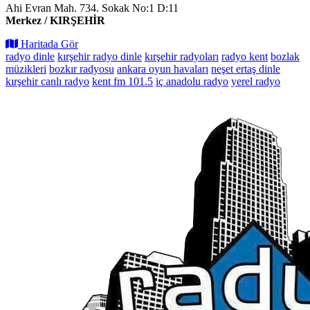
Ahi Evran Mah. 734. Sokak No:1 D:11
Merkez / KIRŞEHİR
Haritada Gör
radyo dinle
kırşehir radyo dinle
kırşehir radyoları
radyo kent
bozlak
müzikleri
bozkır radyosu
ankara oyun havaları
neşet ertaş dinle
kırşehir canlı radyo
kent fm 101.5
iç anadolu radyo
yerel radyo