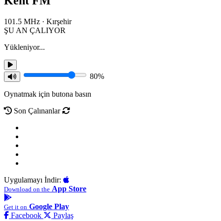
Kent FM
101.5 MHz · Kırşehir
ŞU AN ÇALIYOR
Yükleniyor...
80%
Oynatmak için butona basın
Son Çalınanlar
Uygulamayı İndir:
App Store
Download on the
Google Play
Get it on
Facebook
Paylaş